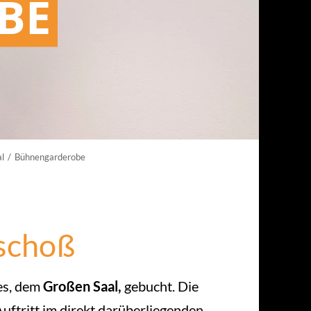
BE
l
Bühnengarderobe
schoß
es, dem
Großen Saal,
gebucht. Die
uftritt im direkt darüberliegenden