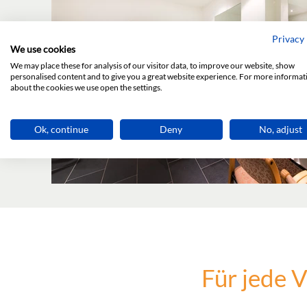
Privacy 
We use cookies
We may place these for analysis of our visitor data, to improve our website, show
personalised content and to give you a great website experience. For more informat
about the cookies we use open the settings.
Ok, continue
Deny
No, adjust
Für jede 