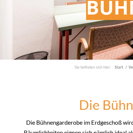
BÜH
Sie befinden sich hier:
Start
Ve
Die Bühn
Die Bühnengarderobe im Erdgeschoß wird
Räumlichkeiten eignen sich nämlich ideal a