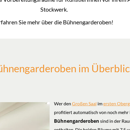
Stockwerk.
rfahren Sie mehr über die Bühnengarderoben!
ühnengarderoben im Überbli
Wer den
Großen Saal
im
ersten Ober
profitiert automatisch von noch mehr 
Bühnengarderoben
sind in der Ra
enthalten. Die beiden Räume mit 7,5 