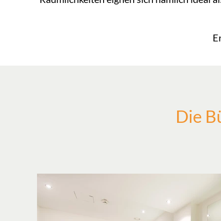
E
Die B