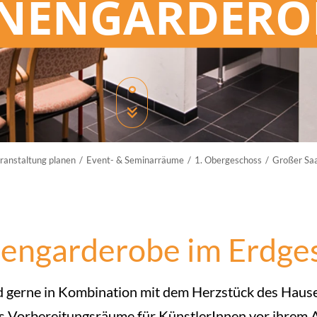
NENGARDERO
ranstaltung planen
Event- & Seminarräume
1. Obergeschoss
Großer Saa
engarderobe im Erdge
 gerne in Kombination mit dem Herzstück des Haus
ls Vorbereitungsräume für KünstlerInnen vor ihrem A