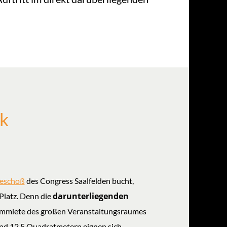
ck
geschoß
des Congress Saalfelden bucht,
darunterliegenden
Platz. Denn die
ummiete des großen Veranstaltungsraumes
und 12,5 Quadratmetern eignen sich