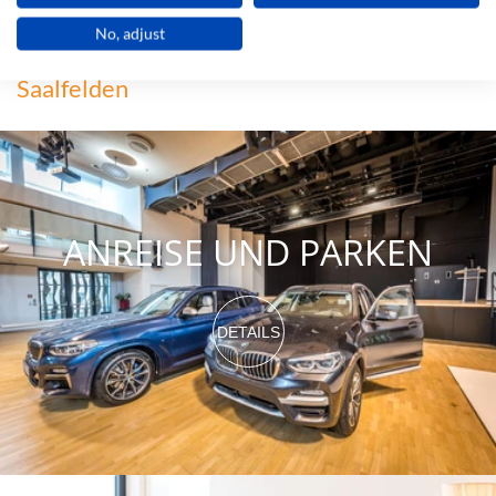
No, adjust
Wissenswertes über den Congress
Saalfelden
ANREISE UND PARKEN
DETAILS