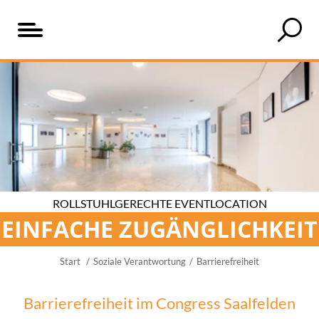
Inhaltsverzeichnis
Rollstuhlgerechter
Sie
Wissenswertes
Zugang
haben konkrete
über
zur
Fragen
den
Eventlocation
zum
Congress
Thema
Saalfelden
Barrierefreiheit?
ROLLSTUHLGERECHTE EVENTLOCATION
EINFACHE ZUGÄNGLICHKEIT
Start
Soziale Verantwortung
Barrierefreiheit
Barrierefreiheit im Congress Saalfelden