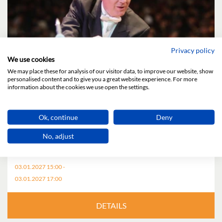
Privacy policy
We use cookies
We may place these for analysis of our visitor data, to improve our website, show
personalised content and to give you a great website experience. For more
information about the cookies we use open the settings.
NEUJAHRSKONZERT
Ok, continue
Deny
Austria Festival Symphony Orchestra Dirigent: Reinhold
No, adjust
Wieser
03.01.2027 15:00 -
03.01.2027 17:00
DETAILS